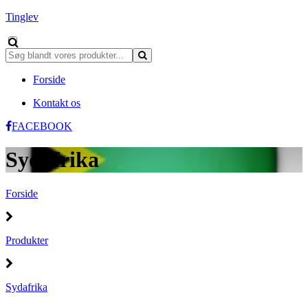
Tinglev
Forside
Kontakt os
FACEBOOK
Sydafrika
Forside
Produkter
Sydafrika