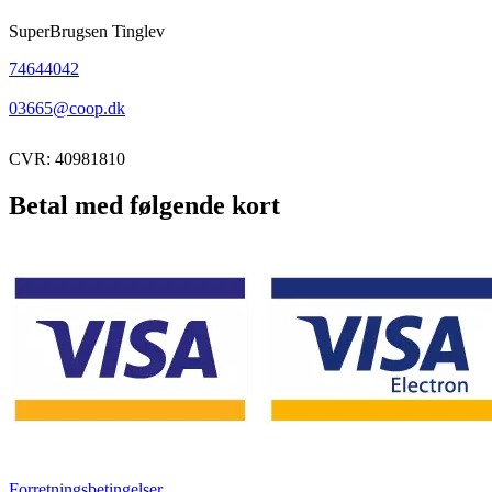
SuperBrugsen Tinglev
74644042
03665@coop.dk
CVR: 40981810
Betal med følgende kort
Forretningsbetingelser