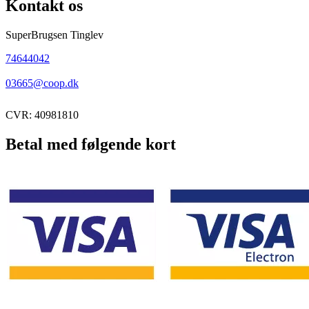
Kontakt os
SuperBrugsen Tinglev
74644042
03665@coop.dk
CVR: 40981810
Betal med følgende kort