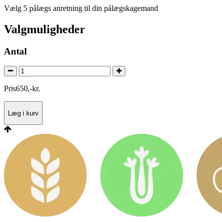
Vælg 5 pålægs anretning til din pålægskagemand
Valgmuligheder
Antal
Pris
650
,
-
kr.
Læg i kurv