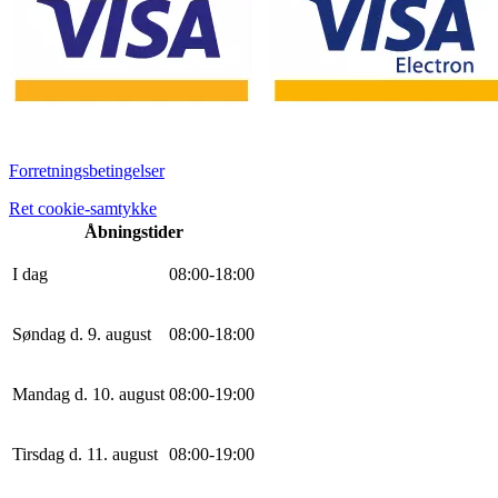
Forretningsbetingelser
Ret cookie-samtykke
Åbningstider
I dag
0
8
:
0
0
-
18
:
0
0
Søndag d. 9. august
0
8
:
0
0
-
18
:
0
0
Mandag d. 10. august
0
8
:
0
0
-
19
:
0
0
Tirsdag d. 11. august
0
8
:
0
0
-
19
:
0
0