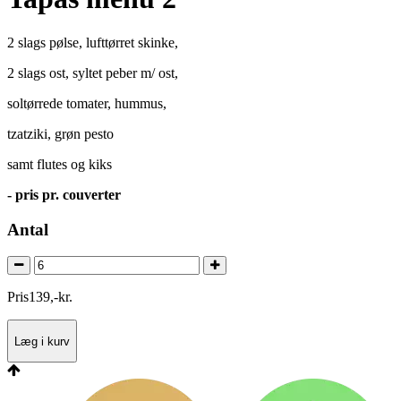
2 slags pølse, lufttørret skinke,
2 slags ost, syltet peber m/ ost,
soltørrede tomater, hummus,
tzatziki, grøn pesto
samt flutes og kiks
- pris pr. couverter
Antal
Pris
139
,
-
kr.
Læg i kurv